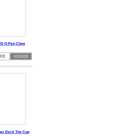
UD O-Pee-Chee
0元
01/30/26
er Deck The Cup