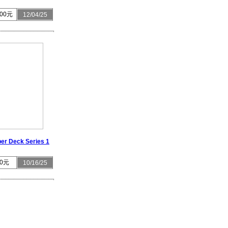
00元
12/04/25
er Deck Series 1
0元
10/16/25