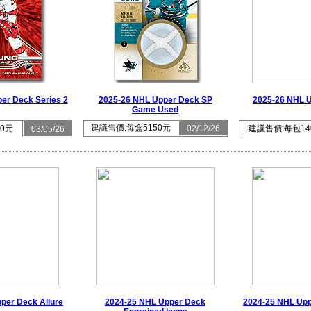
er Deck Series 2
2025-26 NHL Upper Deck SP
2025-26 NHL 
Game Used
建議售價:每盒5150元
0元
02/12/26
建議售價:每包14
03/05/26
per Deck Allure
2024-25 NHL Upper Deck
2024-25 NHL Upp