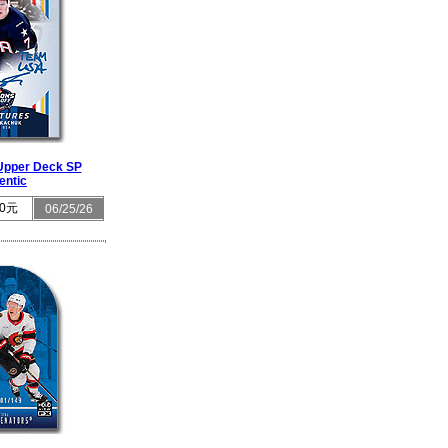
Upper Deck SP
entic
0元
06/25/26