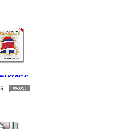
er Deck Premier
 元
09/03/26