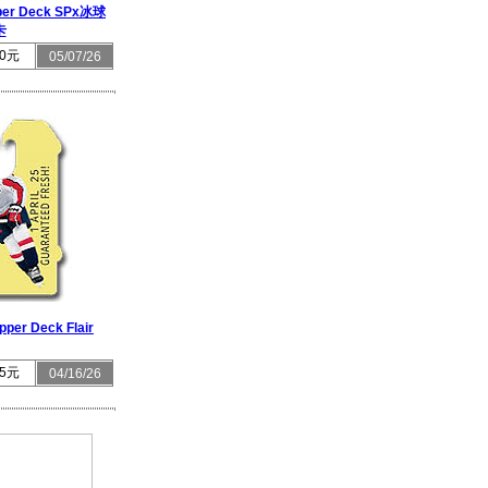
per Deck SPx冰球
卡
0元
05/07/26
per Deck Flair
5元
04/16/26