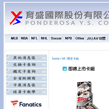
home
/
nfl
/
歷史卡組