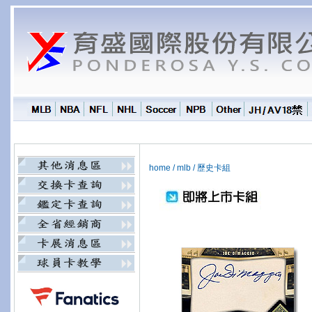
home
/
mlb
/
歷史卡組