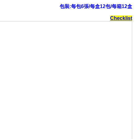
包裝:每包6張/每盒12包/每箱12盒
Checklist