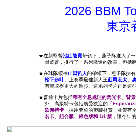
2026 BBM To
東京
★在新監督
池山隆寬
帶領下，燕子隊進入了一
員監督，推行了一系列激進的改革，包括
★在球隊領袖
山田哲人
的帶領下，燕子隊擁有
松下歩叶
、上賽季最佳新人王
莊司宏太
、
有望取得更大的進步。這系列卡片正是這
★普通卡片包括
帶有全息處理的閃光卡
、
背景
外，高級特卡包括廣受歡迎的
「Esperan
欽佩特卡」
採用奢華的塑膠材質，並帶有
名卡、組合版、銀色版和 1/1 版
，讓今年