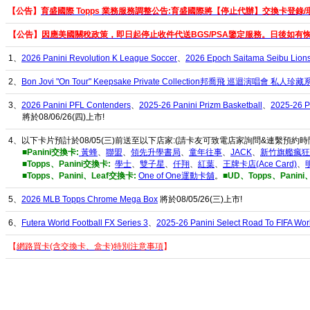
【
公告】
育盛國際 Topps 業務服務調整公告:育盛國際將【停止代辦】交換卡登錄/
【
公告】
因應美國關稅政策，即日起停止收件代送BGS/PSA鑒定服務。日後如有
1、
2026 Panini Revolution K League Soccer
、
2026 Epoch Saitama Seibu 
2、
Bon Jovi "On Tour" Keepsake Private Collection邦喬飛 巡迴演唱會 私人珍
3、
2026 Panini PFL Contenders
、
2025-26 Panini Prizm Basketball
、
2025-26 P
將於08/06/26(四)上市!
4、以下卡片預計於08/05(三)前送至以下店家:(請卡友可致電店家詢問&連繫預約時
■Panini交換卡:
黃蜂
、
聯盟
、
領先升學書局
、
童年往事
、
JACK
、
新竹旗艦瘋狂
■Topps、Panini交換卡:
學士
、
雙子星
、
仟翔
、
紅葉
、
王牌卡店(Ace Card)
、
■Topps、Panini、Leaf交換卡:
One of One運動卡舖
。
■UD、Topps、Panin
5、
2026 MLB Topps Chrome Mega Box
將於08/05/26(三)上市!
6、
Futera World Football FX Series 3
、
2025-26 Panini Select Road To FIFA Wor
【
網路買卡(含交換卡、盒卡)特別注意事項
】