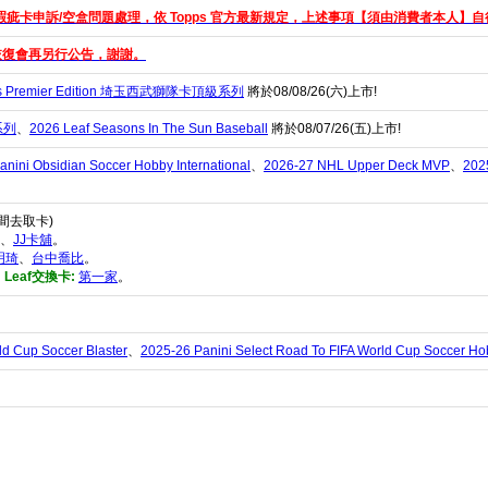
瑕疵卡申訴/空盒問題處理，依 Topps 官方最新規定，上述事項【須由消費者本人】自行
恢復會再另行公告，謝謝。
Lions Premier Edition 埼玉西武獅隊卡頂級系列
將於08/08/26(六)上市!
藏系列
、
2026 Leaf Seasons In The Sun Baseball
將於08/07/26(五)上市!
anini Obsidian Soccer Hobby International
、
2026-27 NHL Upper Deck MVP
、
202
間去取卡)
、
JJ卡舖
。
明琦
、
台中喬比
。
i、Leaf交換卡:
第一家
。
ld Cup Soccer Blaster
、
2025-26 Panini Select Road To FIFA World Cup Soccer Hob