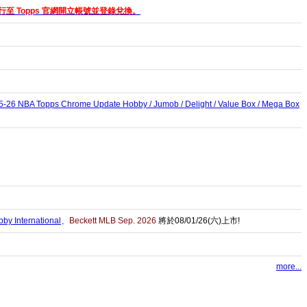
至 Topps 官網開立帳號並登錄兌換。
5-26 NBA Topps Chrome Update Hobby / Jumob / Delight / Value Box / Mega Box
by International
、
Beckett MLB Sep. 2026
將於08/01/26(六)上市!
more...