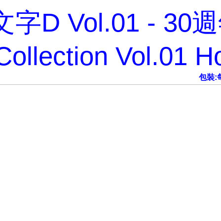
文字D Vol.01 - 
D Collection Vol.01 
包裝: