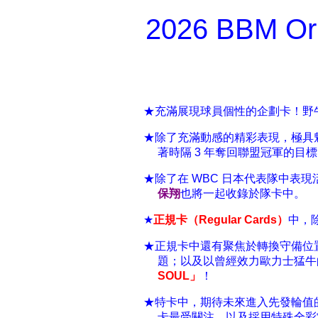
2026 BBM O
★充滿展現球員個性的企劃卡！野
★除了充滿動感的精彩表現，極具
著時隔 3 年奪回聯盟冠軍的目標
★除了在 WBC 日本代表隊中表
保翔
也將一起收錄於隊卡中。
★
正規卡（Regular Cards）
中，
★正規卡中還有聚焦於轉換守備位
題；以及以曾經效力歐力士猛牛
SOUL」
！
★特卡中，期待未來進入先發輪值
卡最受關注，以及採用特殊全彩