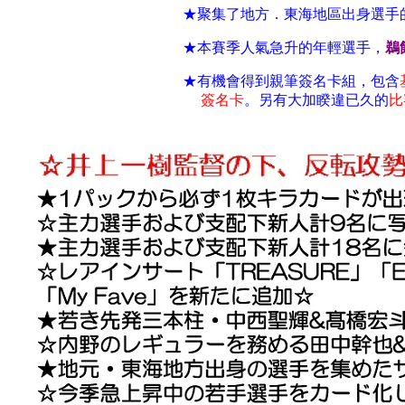
★聚集了地方．東海地區出身選手
★本賽季人氣急升的年輕選手，
鵜
★有機會得到親筆簽名卡組，包含
簽名卡
。另有大加睽違已久的
比