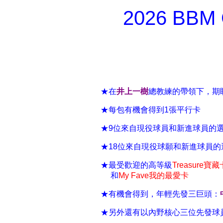
2026 BBM C
★在
井上一樹
總教練的帶領下，期
★每包有機會得到1張平行卡
★9位來自現役球員和新進球員的
★18位來自現役球願和新進球員
★最受歡迎的高等級
Treasure寶藏
和
My Fave我的最愛卡
★有機會得到，年輕先發三巨頭：
★另外還有以內野核心三位先發球