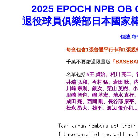
2025 EPOCH NPB OB C
退役球員俱樂部日本國家棒球代
包裝:每
每盒包含1張普通平行卡和1張親
千萬不要錯過限量版
「BASEB
名單包括
⭐王 貞治、相川 亮二、
井端 弘和、今村 猛、岩田 稔、
川﨑 宗則、銀次、栗山 英樹、小
里崎 智也、嶋 基宏、清水 直行
成田 翔、西岡 剛、長谷部 康平
松永 昂大、雄平、渡辺 俊介和