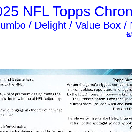
025 NFL Topps Chro
umbo / Delight / Value Box 
包