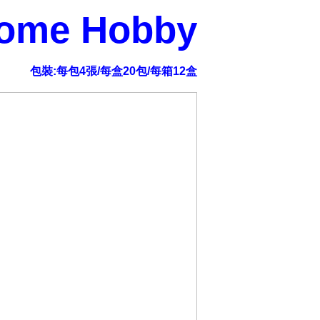
rome Hobby
包裝:每包4張/每盒20包/每箱12盒