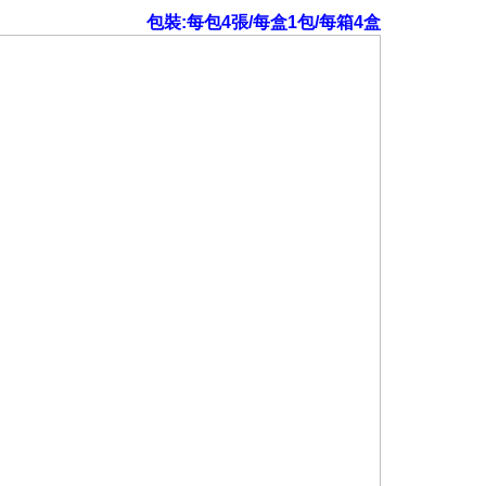
包裝:每包4張/每盒1包/每箱4盒