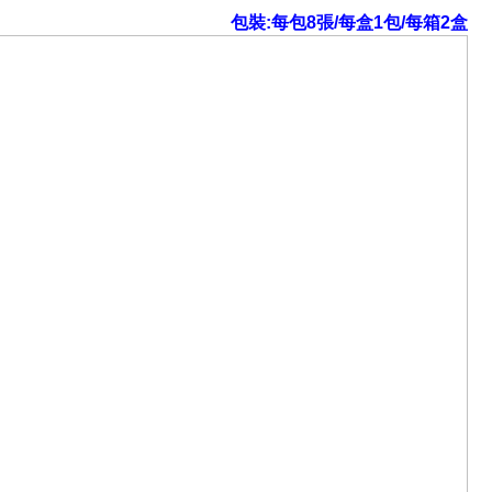
包裝:每包8張/每盒1包/每箱2盒