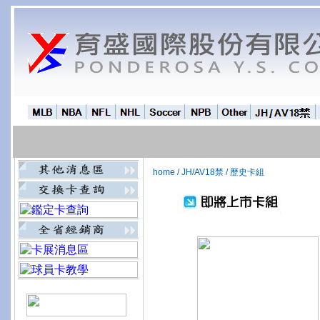
home
/
JH/AV18禁
/
歷史卡組